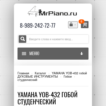
0
8-989-242-72-77
МЕНЮ
ГЛАВНАЯ
Главная
›
Каталог
›
YAMAHA YOB-432 гобой
ДУХОВЫЕ ИНСТРУМЕНТЫ
›
Гобои
›
ДУХОВЫЕ ИНСТРУМЕНТЫ
студенческий
СТРУННЫЕ ИНСТРУМЕНТЫ
ФЛЕЙТЫ
YAMAHA YOB-432 ГОБОЙ
СТУДЕНЧЕСКИЙ
DJ ОБОРУДОВАНИЕ
КЛАРНЕТЫ
АКУСТИЧЕСКИЕ СКРИПКИ