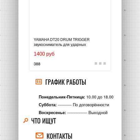
YAMAHA DT20 DRUM TRIGGER
YAMAH
звукосниматель для ударных
1250
инструментов
1400 руб
468
388
ГРАФИК РАБОТЫ
10.00 до 18.00
Понедельник-Пятница:
----------- По договорённости
Суббота:
---------------- Выходной
Воскресенье:
ЧТО ИЩУТ
КОНТАКТЫ