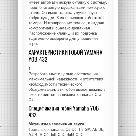
GK ГИТАРЫ
НАУШНИКИ
имеет автоматическую октавную систему,
АКСЕССУАРЫ ДЛЯ УДАРНЫХ
предпочитаемую музыкантами немецкого
стиля. Он имеет слегка улучшенную
СТУДИЙНЫЕ МОНИТОРЫ
«обратку» для более широкого, богатого
тембра. Интонирование точное, а отдача
комфортная и сбалансированная.
АКСЕССУАРЫ ДЛЯ ЗВУКОЗАПИСИ
Расположение клавиш и их подгонка
тщательно выверены для упрощения
игры.
ХАРАКТЕРИСТИКИ ГОБОЙ YAMAHA
YOB-432
1
Разработанные с целью обеспечения
максимальной надежности и отсутствия
необходимости технического
обслуживания, эти гобои имеют шомполы
вместо винтов на нижних клапанах C и
C#.
Спецификация гобой Yamaha YOB-
432
Механизм извлечения звука
Трельные клапаны: C#-D#, F#-G#, Ab-Bb,
A#-B, B-C#, left C-D, right C-D